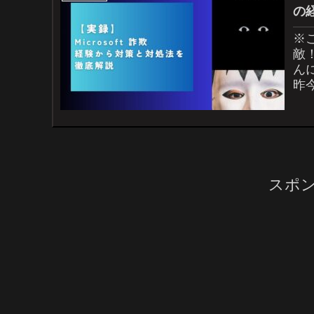
の
※
敵
ん
昨
欺に
スポ