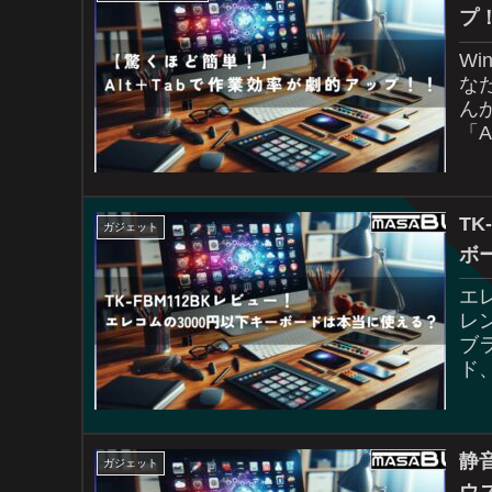
プ
W
な
ん
「
基
用
TK
ガジェット
ボ
エレ
レン
ブ
ド
快..
静
ガジェット
ウ