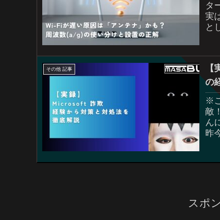
タ
実
と
わ
【実
その他 記事
の
※
敵
ん
昨
欺に
スポ