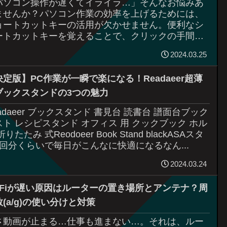
パソコン操作が遅くてイライラ…」そんなお悩みあ
ませんか？パソコン作業の効率を上げるためには、
ョートカットキーの活用が欠かせません。便利なシ
ートカットキーを覚えることで、クリックの手間や
り返し作業を効率化して、作業スピードを大幅に
2024.03.25
.
決定版】PC作業が一瞬で楽になる！Readaeer超薄
ブックスタンドの3つの魅力
adaeer ブックスタンド 書見台 読書台 譜面台ブック
スト レシピスタンド オフィス 用 クックブック ホル
折りたたみ 式Reodoeer Book Stand blackASAスタ
2回分くらいで毎日がこんなに快適になるなん...
2024.03.24
i-Fiが遅い原因はルーターの置き場所とアンテナ？周
(a/g)の使い分けと対策
さ動画が止まる…仕事も進まない…。それは、ルー