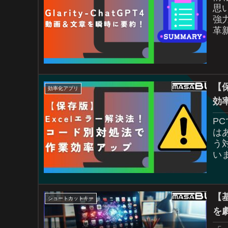
思い
強力
革
し、
【
効率化アプリ
効
P
は
う
い
対
【
ショートカットキー
を