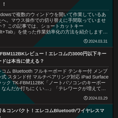
！！
indowsで複数のウィンドウを開いて作業しているあ
たへ。マウス操作での切り替えに手間取っていませ
か？ この記事では、ショートカットキー
Alt+Tab」を使った作業効率化の方法を紹介します。
本操作から応用テクニック、そして日常で役立つ活
2024.03.31
シーンまで解説します。
-FBM112BKレビュー！エレコムの3000円以下キー
ードは本当に使える？
コム Bluetooth フルキーボード テンキー付 メンブ
式 スタンド付 マルチペアリング対応 iPad Surface
ラック TK-FBM112BK「ノートパソコンのキーボー
、なんだか打ちにくい…」「テレワークが増えて、
.
2024.03.29
音＆コンパクト！エレコムBluetoothワイヤレスマ
ス