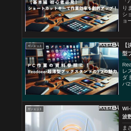
「
り
シ
ョ
繰
向..
【
ガジェット
型
Re
レ
ダ 
バ
W
ガジェット
波数
ま