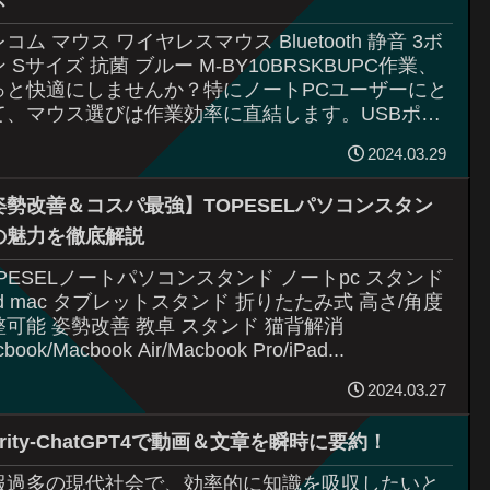
コム マウス ワイヤレスマウス Bluetooth 静音 3ボ
 Sサイズ 抗菌 ブルー M-BY10BRSKBUPC作業、
っと快適にしませんか？特にノートPCユーザーにと
て、マウス選びは作業効率に直結します。USBポー
足りな...
2024.03.29
姿勢改善＆コスパ最強】TOPESELパソコンスタン
の魅力を徹底解説
OPESELノートパソコンスタンド ノートpc スタンド
ad mac タブレットスタンド 折りたたみ式 高さ/角度
整可能 姿勢改善 教卓 スタンド 猫背解消
book/Macbook Air/Macbook Pro/iPad...
2024.03.27
arity-ChatGPT4で動画＆文章を瞬時に要約！
報過多の現代社会で、効率的に知識を吸収したいと