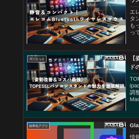
エレ
タン
も
っ
トが
【
ガジェット
ド
T
ip
調
Mac
Gl
効率化アプリ
情