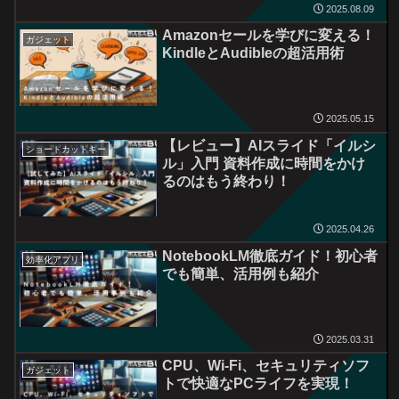
2025.08.09
Amazonセールを学びに変える！
ガジェット
KindleとAudibleの超活用術
2025.05.15
【レビュー】AIスライド「イルシ
ショートカットキー
ル」入門 資料作成に時間をかけ
るのはもう終わり！
2025.04.26
NotebookLM徹底ガイド！初心者
効率化アプリ
でも簡単、活用例も紹介
2025.03.31
CPU、Wi-Fi、セキュリティソフ
ガジェット
トで快適なPCライフを実現！