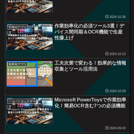
2024.10.30
作業効率化の必須ツール3選！デ
効率化アプリ
バイス間同期＆OCR機能で生産
性爆上げ
2024.10.13
工夫次第で変わる！効果的な情報
効率化アプリ
収集とツール活用法
2024.10.09
Microsoft PowerToysで作業効率
ショートカットキー
化！簡易OCR含む7つの必須機能
2024.09.03