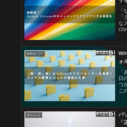
「
「
な
C
く
W
効率化アプリ
ォ
「
日
つ
こ
積
パ
ガジェット
「