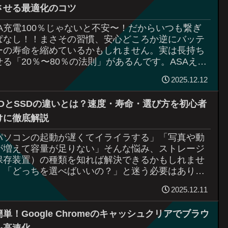
させる最適化のコツ
SA充電100％じゃないと不安〜！だからいつも繋ぎ
ぱなし！！まさその習慣、安心どころか逆にバッテ
ーの寿命を縮めているかもしれません。実は長持ち
せる「20％〜80％の法則」があるんです。ASAえ
！？知らなかった！それなら今すぐ知りた...
2025.12.12
DDとSSDの違いとは？速度・寿命・選び方を初心者
けに徹底解説
パソコンの起動が遅くてイライラする」「写真や動
が増えて容量が足りない」そんな悩み、ストレージ
保存装置）の種類を知れば解決できるかもしれませ
。「どっちを選べばいいの？」と迷う必要はありま
ん。実は、使い分けはとってもシンプルなんで
2025.12.11
...
単！Google Chromeのキャッシュクリアでブラウ
を高速化