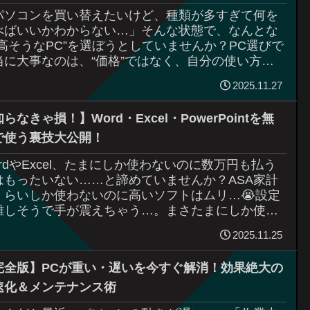
パソコンを買い替えたいけど、種類が多すぎて何を
べばいいかわからない…」そんな状態で、なんとな
“高そうなPC”を選ぼうとしていませんか？PC選びで
当に大事なのは、“価格”ではなく、自分の使い方に
っているか。まさPCは、“用途に合った...
2025.11.27
らなきゃ損！】Word・Excel・PowerPointを無
で使う裏技大公開！
ordやExcel、たまにしか使わないのに数万円も払う
はもったいない……と諦めていませんか？ASA家計
くらいしか使わないのに高いソフトはムリ…😭設定
難しそうで手が震えちゃう…。まさたまにしか使わ
いなら、有料版は非合理的です。Mic...
2025.11.25
完全版】PCが重い・遅いを今すぐ解消！効果絶大の
速化＆メンテナンス術