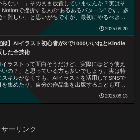
からない…」そのまま放置していませんか？実はそ
、Notionで挫折する人の“あるあるパターン”です。多
能＝難しい、と思いがちですが、最初にやるべきこ
はたった一つ。“シンプルにメモ...
2025.09.20
録】AIイラスト初心者がXで1000いいねとKindle
版した全技術
AIイラストって面白そうだけど、実際にはどう使え
いいの？」と思っている方も多いでしょう。実は特
なスキルがなくても、AIイラストを活用してSNSで
目を集めたり、自分の作品集を出版することも可能
。私の場合、X（旧Twitter）で「...
2025.09.13
ンサーリンク