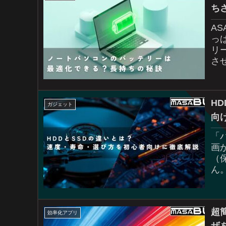
ち
A
っ
リ
さ
っ
H
ガジェット
向
「
画
（
ん
せ
す。
超簡
効率化アプリ
ザ