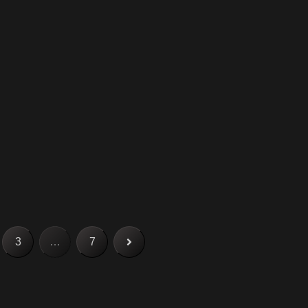
次
3
…
7
へ