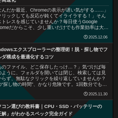
なんだか最近、Chromeの表示が遅い気がする……」
クリックしても反応が鈍くてイライラする！」そん
ストレスを感じていませんか？毎日使うGoogle
hromeだからこそ、少し重いだけでも作業効率は大き
下がってしまいます。実はその原...
2025.12.06
indowsエクスプローラーの整理術！脱・探し物でフ
ルダ構成を最適化するコツ
あのファイル、どこ保存したっけ…？」気づけば毎
のように、フォルダを開いては閉じ、検索しては見
からず、無駄なクリックを繰り返していませんか？
の“探し物の時間”、かなり危険です。1回数分でも、
み重なると年間で何時間、何十時間というレベ...
2025.11.30
ソコン選びの教科書｜CPU・SSD・バッテリーの
正解」がわかるスペック完全ガイド