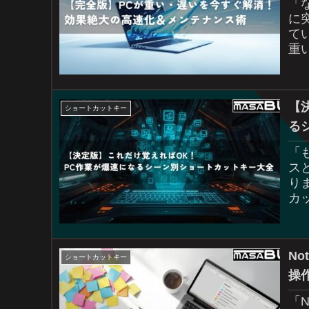
「
に
て
重
し
【
ショートカットキー
る
「
ス
り
カ
と
秒？
N
ショートカットキー
操
「