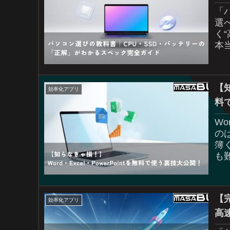
「
選
く
本
合
【知
効率化アプリ
料
W
の
簿
も
な
【
効率化アプリ
高