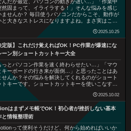
なんだか最近、パソコンの動きが遅い…」「作業中
突然固まって、イライラする！」そんな悩みを感じ
いませんか？ 毎日使うパソコンだからこそ、動作が
いと大きなストレスになりますよね。まさ実はこう
た“なんとなく重い状態”の多くは、故障ではな...
2025.10.25
決定版】これだけ覚えればOK！PC作業が爆速にな
シーン別ショートカットキー大全
もっとパソコン作業を速く終わらせたい…」「マウ
とキーボードの行き来が面倒…」と思ったことはあ
ませんか？その悩みを解決してくれるのがショート
ットキーです。ショートカットキーを使いこなす
、1回あたり数秒の節約になります。「たった数
2025.10.02
...
otionはまずメモ帳でOK！初心者が挫折しない基本
作と情報整理術
Notionって便利そうだけど、何から始めればいいか