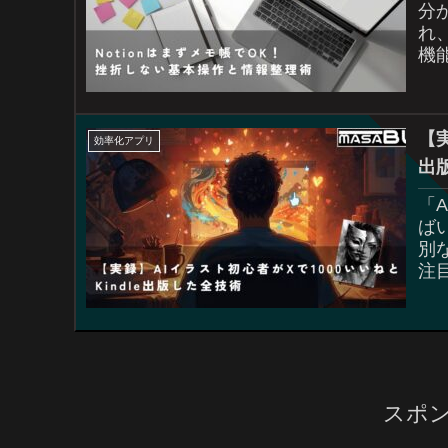
分
れ
機
と
【実
効率化アプリ
出
「
ば
別
注
です
スポ