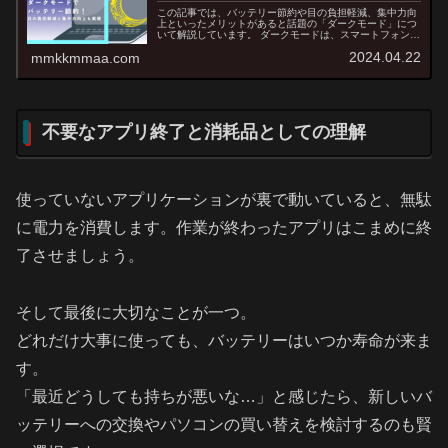
この記事では、バッテリー節約や目の負担軽減、集中力向
上といったメリットがあると話題の「ダークモード」につ
いて解説しています。 ダークモードは、スマートフォンや
パソコンなど、多くのデバイスに搭載されている機能で
2024.04.22
mmkkmmaa.com
す。 しかし、バッテリー消費量に関しては、デバイスや設
定によって異なる場合があり、ブルーライトの影響につい
ても議論が続いています。
不要なアプリ終了と消耗品としての理解
使っていないアプリケーションが裏で動いていると、無駄
に電力を消費します。作業が終わったアプリはこまめに終
了させましょう。
そして最後に大切なことが一つ。
どれだけ大事に使っても、バッテリーはいつか寿命が来ま
す。
「最近どうしても持ちが悪いな…」と感じたら、新しいバ
ッテリーへの交換やパソコンの買い替えを検討するのも賢