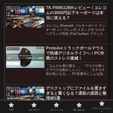
TK-FBM112BKレビュー！エレコ
ガジェット
ムの3000円以下キーボードは本
当に使える？
エレコム Bluetooth フルキーボード テン
キー付 メンブレン式 スタンド付 マルチ
ペアリング対応 iPad Surface ブラック
TK-FBM112BK「ノートパソコンのキー
ボード、なんだか打ちにくい…」「テレ
ワークが増えて、快...
ProtoArcトラックボールマウス
ガジェット
で快適デジタルライフへ！PC作
業のストレス激減！
「なんだか肩が凝る…」「デスクが狭く
てマウスを動かしにくい…」「カチカチ
音が気になる…」PC作業中にこんな悩み
を感じていませんか？マウス操作で体に
負担を感じたり、作業スペースに不満が
あるなら、この記事がきっと役立ちま
デスクトップにファイルを置きす
ガジェット
す。今回は、私が実際に使...
ぎると重くなる？遅延の原因と整
理術5選
スクトップにファイルを置きっぱなしに
プライバシーポリシ
すると、パソコンの動作が遅くなること
TOP
カテゴリー
プロフィール
問い合わせ
ー