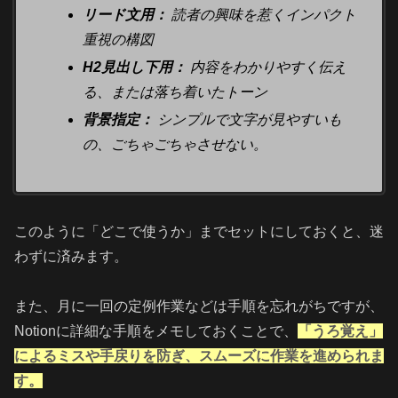
リード文用：
読者の興味を惹くインパクト
重視の構図
H2見出し下用：
内容をわかりやすく伝え
る、または落ち着いたトーン
背景指定：
シンプルで文字が見やすいも
の、ごちゃごちゃさせない。
このように「どこで使うか」までセットにしておくと、迷
わずに済みます。
また、月に一回の定例作業などは手順を忘れがちですが、
Notionに詳細な手順をメモしておくことで、
「うろ覚え」
によるミスや手戻りを防ぎ、スムーズに作業を進められま
す。