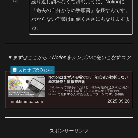
まさ
繰り返し調べなくて済むように、Notionに
「過去の自分からの手順書」を残すんです。
わからない作業は面倒くささにもなりますよ
ね。
▼まずはここから！Notionをシンプルに使いこなすコツ
Notionはまずメモ帳でOK！初心者が挫折しない
基本操作と情報整理術
「Notionって便利そうだけど、何から始めればいいか分か
らない…」そのまま放置していませんか？実はそれ、
Notionで挫折する人の“あるあるパターン”です。多機能＝
難しい、と思いがちですが、最初にやるべきことはたった
2025.09.20
mmkkmmaa.com
一つ。“シンプルにメモ...
スポンサーリンク