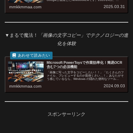
NotebookLMはGoogleのメインAIである「Gemini（ジェ
2025.03.31
mmkkmmaa.com
ミニ...
▼まるで魔法！
「画像の文字コピー」でテクノロジーの進
化を体験
Microsoft PowerToysで作業効率化！簡易OCR
含む7つの必須機能
「画像に写った文字をコピーしたい！！」「たくさんのフ
ァイル、プレビューするのが面倒くさい…！」あなたがそ
う感じているなら、Windows の隠れた便利なツール
「Microsoft PowerToys（マイクロソフト パワートイ
2024.09.03
mmkkmmaa.com
ズ）」が、あな...
スポンサーリンク