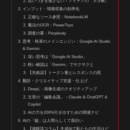
思いつきを逃さない！アイデアの「ネタ帳」
インプット・情報収集の効率化
正確なソース参照：NotebookLM
魔法のOCR：PowerToys
調査の要：Perplexity
思考・執筆のメインエンジン：Google AI Studio
& Gemini
深い思考は「Google AI Studio」
軽い確認は「Gemini」でサクサクと
【失敗談】トークン量とレスポンスの罠
翻訳・クリエイティブ支援・仕上げ
DeepL：画像生成のクオリティアップ
文章の「編集会議」：Claude & ChatGPT &
Copilot
AIの力を200%引き出すための関連ナビ
AIの「嘘」は人間らしくて面白い
【体験談コラム】生成AIで私たちの生活はど