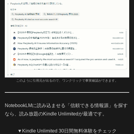
このように引用元が出るので、ワンクリックで事実確認ができます。
NotebookLMに読み込ませる「信頼できる情報源」を探す
なら、読み放題のKindle Unlimitedが最適です。
▼Kindle Unlimited 30日間無料体験をチェック