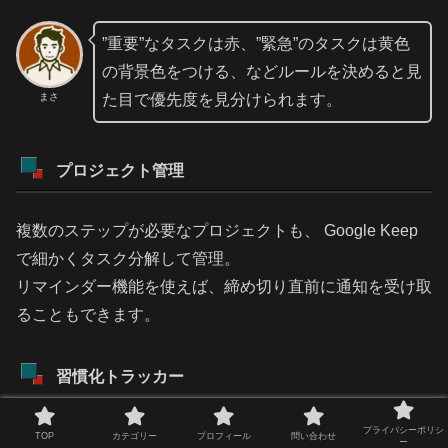
”重要”なタスクは赤、”緊急”のタスクは黄色
の背景色をつける、などルールを決めると見
まさ
た目で優先度を見分けられます。
プロジェクト管理
複数のステップが必要なプロジェクトも、 Google Keep
で細かくタスク分解して管理。
リマインダー機能を使えば、締め切り直前に通知を受け取
ることもできます。
習慣化トラッカー
プライバシーポリシ
毎日続けたい習慣（運動、読書など）をリスト化し、でき
TOP
カテゴリー
プロフィール
問い合わせ
ー