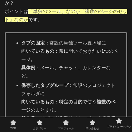
か？
ポイントは
「単独のツール」
なの
か「複数のページのセッ
ト」なのか
です。
タブの固定：
常設の単独ツール置き場に
向いているもの
：
常に
開いておきたい
1つ
のペ
ージ。
具体例
：メール、チャット、カレンダーな
ど。
保存したタブグループ：
常設のプロジェクト
フォルダに
向いているもの
：
特定の目的
で使う
複数のペ
ージ
のまとまり。
具体例
：「ブログ作業サイト一式」「情報収
集用のニュースサイト巡回セット」「趣味の
プライバシーポリシ
TOP
カテゴリー
プロフィール
問い合わせ
ー