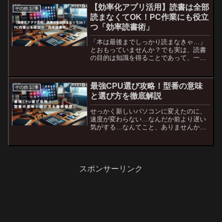
く、自分の使い方に合っているか。まさ
【効率化アプリ活用】読書は全部
その他 記事
PCは、“用途に合った...
読まなくてOK！PC作業にも役立
つ「効率読書術」
「本は最後までしっかり読まなきゃ…」
とおもっていませんか？でも実は、読書
の目的は知識を得ることであって、一言
一句を全て読み込む必要はありません。
そして、「読んだのに内容が頭に残って
いない」「時間がない…」と感じるこ
最強CPU選び攻略！型番の意味
その他 記事
と、ありますよね。実は多く...
と選び方を徹底解説
せっかく新しいパソコンに変えたのに、
速度が変わらない…なんだか前より遅い
気がする…なんてこと、ありませんか？
パソコンを選ぶ際は、性能は必ずチェッ
クしておきたいポイントですね。その中
でも、CPU（中央処理装置）は特に重要
な役割を果たします。な...
スポンサーリンク