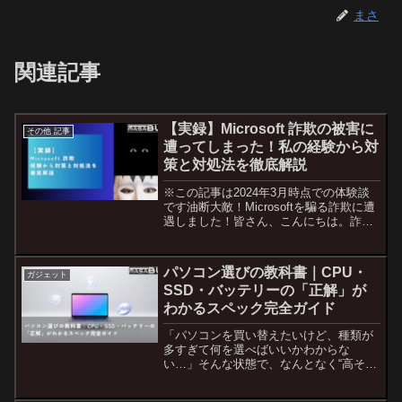
まさ
関連記事
【実録】Microsoft 詐欺の被害に
その他 記事
遭ってしまった！私の経験から対
策と対処法を徹底解説
※この記事は2024年3月時点での体験談
です油断大敵！Microsoftを騙る詐欺に遭
遇しました！皆さん、こんにちは。詐欺
に遭遇しました。Microsoft詐欺です。昨
今はやっているようです。私が遭遇した
Microsoft詐欺について、皆さ...
パソコン選びの教科書｜CPU・
ガジェット
SSD・バッテリーの「正解」が
わかるスペック完全ガイド
「パソコンを買い替えたいけど、種類が
多すぎて何を選べばいいかわからな
い…」そんな状態で、なんとなく“高そう
なPC”を選ぼうとしていませんか？PC選
びで本当に大事なのは、“価格”ではな