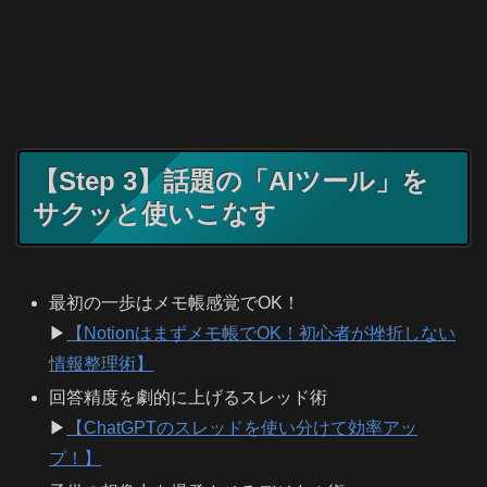
【Step 3】話題の「AIツール」を
サクッと使いこなす
最初の一歩はメモ帳感覚でOK！
▶
【Notionはまずメモ帳でOK！初心者が挫折しない
情報整理術】
回答精度を劇的に上げるスレッド術
▶
【ChatGPTのスレッドを使い分けて効率アッ
プ！】