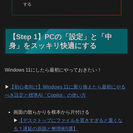
する
【Step 1】PCの「設定」と「中
身」をスッキリ快適にする
Windows 11にしたら最初にやっておきたい！
▶
【初心者向け】Windows 11に乗り換えたら最初にやる
べき設定と標準AI「Copilot」の使い方
画面の散らかりを根本から片付ける
▶
【デスクトップにファイルを置きすぎると重くな
る？遅延の原因と整理術5選】